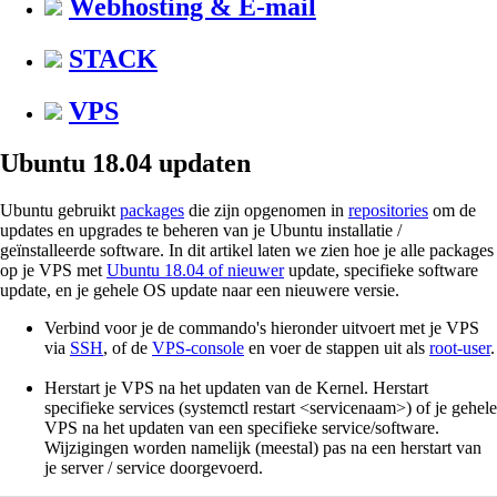
Webhosting & E-mail
STACK
VPS
Ubuntu 18.04 updaten
Ubuntu gebruikt
packages
die zijn opgenomen in
repositories
om de
updates en upgrades te beheren van je Ubuntu installatie /
geïnstalleerde software. In dit artikel laten we zien hoe je alle packages
op je VPS met
Ubuntu 18.04 of nieuwer
update, specifieke software
update, en je gehele OS update naar een nieuwere versie.
Verbind voor je de commando's hieronder uitvoert met je VPS
via
SSH
, of de
VPS-console
en voer de stappen uit als
root-user
.
Herstart je VPS na het updaten van de Kernel. Herstart
specifieke services (systemctl restart <servicenaam>) of je gehele
VPS na het updaten van een specifieke service/software.
Wijzigingen worden namelijk (meestal) pas na een herstart van
je server / service doorgevoerd.