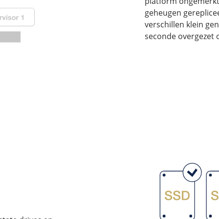
platform ongemerkt u
geheugen gereplicee
verschillen klein g
seconde overgezet o