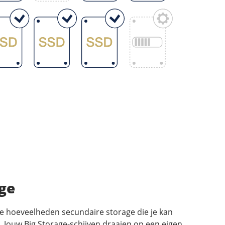
ge
ote hoeveelheden secundaire storage die je kan
. Jouw Big Storage-schijven draaien op een eigen