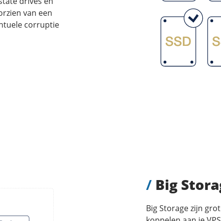
state drives en
orzien van een
ntuele corruptie
/
Big Stora
Big Storage zijn gr
koppelen aan je VPS