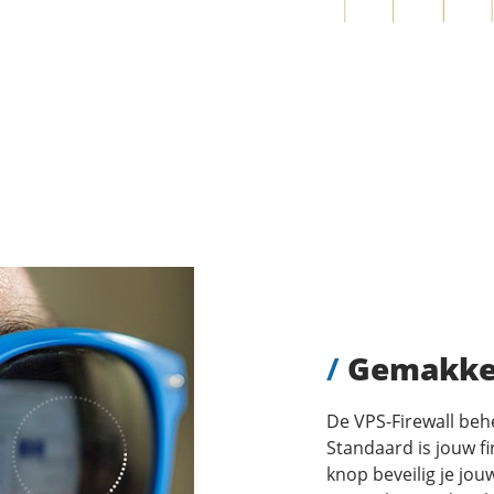
/
Gemakkel
De VPS-Firewall behe
Standaard is jouw f
knop beveilig je jo