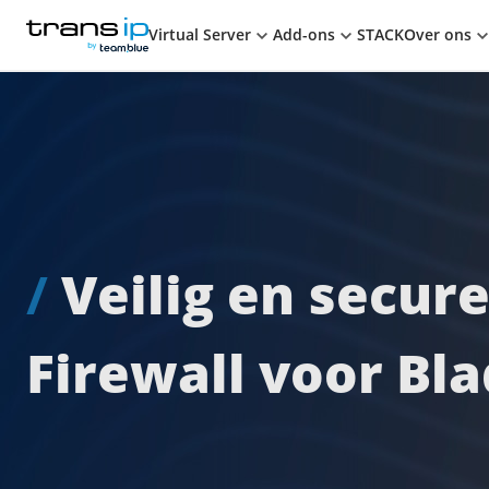
Winkelwagen
TransIP
TRANSIP
BY TEAM.BLUE
Virtual Server
Add-ons
STACK
Over ons
/
Veilig en secur
Firewall voor Bl