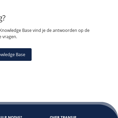
g?
 Knowledge Base vind je de antwoorden op de
 vragen.
owledge Base
ULP NODIG?
OVER TRANSIP