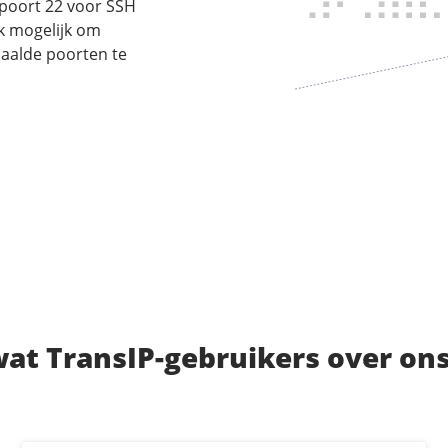
 poort 22 voor SSH
k mogelijk om
paalde poorten te
t TransIP-gebruikers over ons 