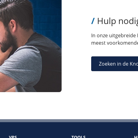
/
Hulp nodi
In onze uitgebreide
meest voorkomende
Zoeken in de Kn
VPS
TOOLS
H