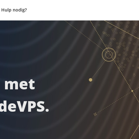
Hulp nodig?
e met
adeVPS.