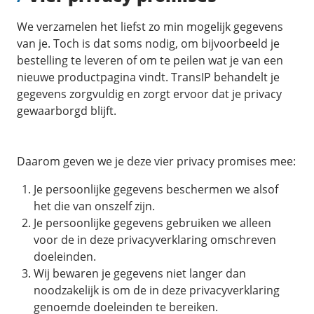
Pooled Traffic
Private networks
We verzamelen het liefst zo min mogelijk gegevens
Zorgeloos mailen
/
Techniek
van je. Toch is dat soms nodig, om bijvoorbeeld je
HA-IP
Tutorials
bestelling te leveren of om te peilen wat je van een
VPS-Infrastructuur
HA-IP Pro load balancer
nieuwe productpagina vindt. TransIP behandelt je
TransIP-netwerk
gegevens zorgvuldig en zorgt ervoor dat je privacy
/
Storage
gewaarborgd blijft.
/
Up to date
Big Storage
Nieuws
VPS Snapshots
Daarom geven we je deze vier privacy promises mee:
Blog
Je persoonlijke gegevens beschermen we alsof
het die van onszelf zijn.
Je persoonlijke gegevens gebruiken we alleen
voor de in deze privacyverklaring omschreven
doeleinden.
Wij bewaren je gegevens niet langer dan
noodzakelijk is om de in deze privacyverklaring
genoemde doeleinden te bereiken.