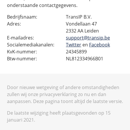
onderstaande contactgegevens.
Bedrijfsnaam:
TransIP B.V.
Adres:
Vondellaan 47
2332 AA Leiden
E-mailadres:
support@transip.be
Socialemediakanalen:
Twitter
en
Facebook
KvK-nummer:
24345899
Btw-nummer:
NL812334966B01
Door nieuwe wetgeving of andere omstandigheden
zullen wij onze privacyverklaring zo nu en dan
aanpassen. Deze pagina toont altijd de laatste versie.
De laatste wijziging heeft plaatsgevonden op 15
januari 2021.