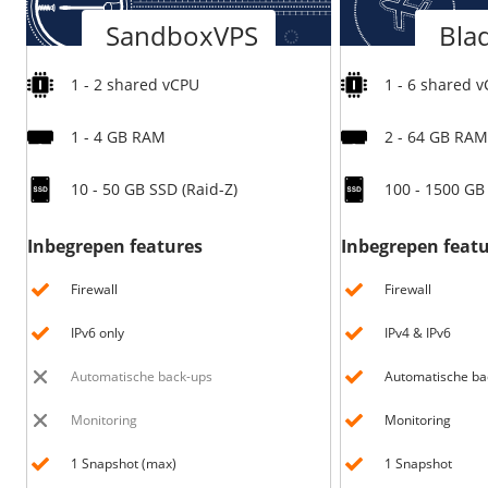
Pooled Traffic
SandboxVPS
Bla
Private networks
Zorgeloos mailen
/
Techniek
HA-IP
Tutorials
1 - 2 shared vCPU
1 - 6 shared 
VPS-Infrastructuur
HA-IP Pro load balancer
TransIP-netwerk
1 - 4 GB RAM
2 - 64 GB RAM
/
Storage
/
Up to date
10 - 50 GB SSD (Raid-Z)
100 - 1500 GB
Big Storage
Nieuws
VPS Snapshots
Inbegrepen features
Inbegrepen feat
Blog
Firewall
Firewall
IPv6 only
IPv4 & IPv6
Automatische back-ups
Automatische ba
Monitoring
Monitoring
1 Snapshot (max)
1 Snapshot