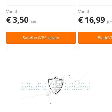
Vanaf
Vanaf
€ 3,50
€ 16,99
p.m.
p.m
SandboxVPS kiezen
BladeVP