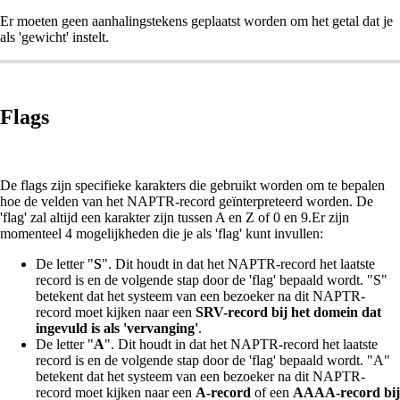
Er moeten geen aanhalingstekens geplaatst worden om het getal dat je
als 'gewicht' instelt.
Flags
De flags zijn specifieke karakters die gebruikt worden om te bepalen
hoe de velden van het NAPTR-record geïnterpreteerd worden. De
'flag' zal altijd een karakter zijn tussen A en Z of 0 en 9.Er zijn
momenteel 4 mogelijkheden die je als 'flag' kunt invullen:
De letter "
S
". Dit houdt in dat het NAPTR-record het laatste
record is en de volgende stap door de 'flag' bepaald wordt. "S"
betekent dat het systeem van een bezoeker na dit NAPTR-
record moet kijken naar een
SRV-record bij het domein dat
ingevuld is als 'vervanging'
.
De letter "
A
". Dit houdt in dat het NAPTR-record het laatste
record is en de volgende stap door de 'flag' bepaald wordt. "A"
betekent dat het systeem van een bezoeker na dit NAPTR-
record moet kijken naar een
A-record
of een
AAAA-record bij