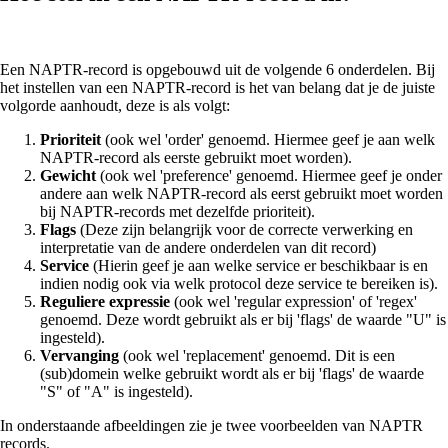
Een NAPTR-record is opgebouwd uit de volgende 6 onderdelen. Bij
het instellen van een NAPTR-record is het van belang dat je de juiste
volgorde aanhoudt, deze is als volgt:
Prioriteit
(ook wel 'order' genoemd. Hiermee geef je aan welk
NAPTR-record als eerste gebruikt moet worden).
Gewicht
(ook wel 'preference' genoemd. Hiermee geef je onder
andere aan welk NAPTR-record als eerst gebruikt moet worden
bij NAPTR-records met dezelfde prioriteit).
Flags
(Deze zijn belangrijk voor de correcte verwerking en
interpretatie van de andere onderdelen van dit record)
Service
(Hierin geef je aan welke service er beschikbaar is en
indien nodig ook via welk protocol deze service te bereiken is).
Reguliere expressie
(ook wel 'regular expression' of 'regex'
genoemd. Deze wordt gebruikt als er bij 'flags' de waarde "U" is
ingesteld).
Vervanging
(ook wel 'replacement' genoemd. Dit is een
(sub)domein welke gebruikt wordt als er bij 'flags' de waarde
"S" of "A" is ingesteld).
In onderstaande afbeeldingen zie je twee voorbeelden van NAPTR
records.