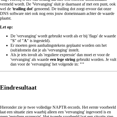
vermeld wordt. De 'Vervanging' sluit je daarnaast af met een punt, ook
wel de '
trailing dot
' genoemd. De trailing dot zorgt ervoor dat onze
DNS software niet ook nog eens jouw domeinnaam achter de waarde
plaatst.
Let op:
De 'vervanging' wordt gebruikt wordt als er bij 'flags' de waarde
"
S
" of "
A
" is ingesteld).
Er moeten geen aanhalingstekens geplaatst worden om het
(sub)domein dat je als 'vervanging' instelt.
Als je iets invult als 'reguliere expressie' dan moet er voor de
'vervanging' als waarde
een lege string
gebruikt worden. Je vult
dan voor de 'vervanging' het volgende in:
""
Eindresultaat
Hieronder zie je twee volledige NAPTR-records. Het eerste voorbeeld
laat een situatie zien waarbij alleen een 'vervanging' ingevoerd is en
geen 'reguliere expressie'. Het tweede voorbeeld laat een situatie zien