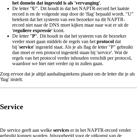
het domein dat ingevuld is als 'vervanging'
.
De letter "
U
". Dit houdt in dat het NAPTR-record het laatste
record is en de volgende stap door de 'flag' bepaald wordt. "U"
betekent dat het systeem van een bezoeker na dit NAPTR-
record niet naar de DNS moet kijken maar naar wat er uit de
'
reguliere expressie
' komt.
De letter "
P
". Dit houdt in dat het systeem van de bezoeker
verder moet gaan middels de regels van het
protocol
dat
bij '
service
' ingesteld staat. Als je als flag de letter "P" gebruikt
dan moet er een protocol ingesteld staan bij 'service'. Wat de
regels van het protocol verder inhouden verschilt per protocol,
waardoor we hier niet verder op in zullen gaan.
Zorg ervoor dat je altijd aanhalingstekens plaatst om de letter die je als
'flag' instelt.
Service
De service geeft aan welke
services
er in het NAPTR-record verder
gebruikt kunnen worden, bijvoorbeeld voor de uitkomst van de