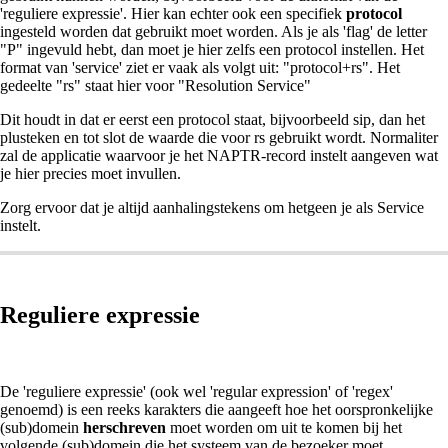
'reguliere expressie'. Hier kan echter ook een specifiek
protocol
ingesteld worden dat gebruikt moet worden. Als je als 'flag' de letter
"P" ingevuld hebt, dan moet je hier zelfs een protocol instellen. Het
format van 'service' ziet er vaak als volgt uit: "protocol+rs". Het
gedeelte "rs" staat hier voor "Resolution Service"
Dit houdt in dat er eerst een protocol staat, bijvoorbeeld sip, dan het
plusteken en tot slot de waarde die voor rs gebruikt wordt. Normaliter
zal de applicatie waarvoor je het NAPTR-record instelt aangeven wat
je hier precies moet invullen.
Zorg ervoor dat je altijd aanhalingstekens om hetgeen je als Service
instelt.
Reguliere expressie
De 'reguliere expressie' (ook wel 'regular expression' of 'regex'
genoemd) is een reeks karakters die aangeeft hoe het oorspronkelijke
(sub)domein
herschreven
moet worden om uit te komen bij het
volgende (sub)domein die het systeem van de bezoeker moet