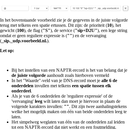
In het bovenstaande voorbeeld zie je de gegevens in de juiste volgorde
terug met telkens een spatie ertussen. Dit zijn: de prioriteit (
10
), het
gewicht (
100
), de flag (
"S"
), de service (
"sip+D2U"
), een lege string
omdat er geen reguliere expressie is (
""
) en de vervanging
(
_sip._udp.voorbeeld.nl.
).
Let op:
Bij het instellen van een NAPTR-record is het van belang dat je
de juiste volgorde
aanhoudt zoals hierboven vermeld
In het "Waarde"-veld van je DNS-record moet je
alle 6 de
onderdelen
invullen met telkens
een spatie tussen elk
onderdeel
.
Als je van de 6 onderdelen de 'reguliere expressie' of de
'vervanging'
leeg
wilt laten dan moet je hiervoor in plaats de
volgende karakters invullen:
""
. Dit zijn twee aanhalingstekens
welke het mogelijk maken om één van beide onderdelen leeg te
laten.
Het simpelweg weglaten van één van de onderdelen zal leiden
tot een NAPTR-record dat niet werkt en een foutmelding.