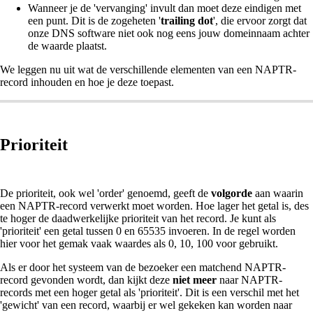
Wanneer je de 'vervanging' invult dan moet deze eindigen met
een punt. Dit is de zogeheten '
trailing dot
', die ervoor zorgt dat
onze DNS software niet ook nog eens jouw domeinnaam achter
de waarde plaatst.
We leggen nu uit wat de verschillende elementen van een NAPTR-
record inhouden en hoe je deze toepast.
Prioriteit
De prioriteit, ook wel 'order' genoemd, geeft de
volgorde
aan waarin
een NAPTR-record verwerkt moet worden. Hoe lager het getal is, des
te hoger de daadwerkelijke prioriteit van het record. Je kunt als
'prioriteit' een getal tussen 0 en 65535 invoeren. In de regel worden
hier voor het gemak vaak waardes als 0, 10, 100 voor gebruikt.
Als er door het systeem van de bezoeker een matchend NAPTR-
record gevonden wordt, dan kijkt deze
niet meer
naar NAPTR-
records met een hoger getal als 'prioriteit'. Dit is een verschil met het
'gewicht' van een record, waarbij er wel gekeken kan worden naar