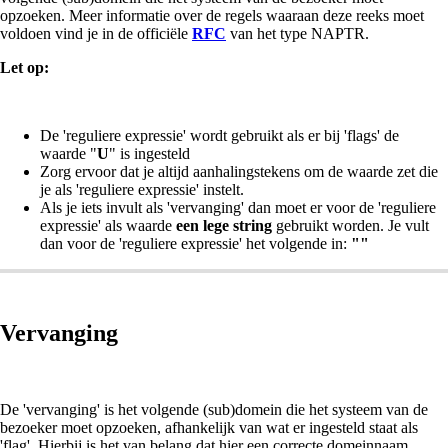
opzoeken. Meer informatie over de regels waaraan deze reeks moet
voldoen vind je in de officiële
RFC
van het type NAPTR.
Let op:
De 'reguliere expressie' wordt gebruikt als er bij 'flags' de
waarde "
U
" is ingesteld
Zorg ervoor dat je altijd aanhalingstekens om de waarde zet die
je als 'reguliere expressie' instelt.
Als je iets invult als 'vervanging' dan moet er voor de 'reguliere
expressie' als waarde
een lege string
gebruikt worden. Je vult
dan voor de 'reguliere expressie' het volgende in:
""
Vervanging
De 'vervanging' is het volgende (sub)domein die het systeem van de
bezoeker moet opzoeken, afhankelijk van wat er ingesteld staat als
'flag'. Hierbij is het van belang dat hier een correcte domeinnaam