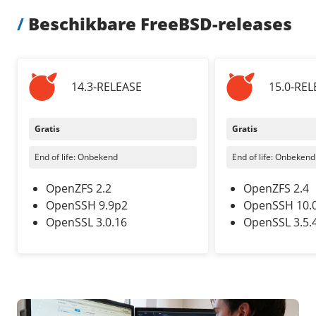
Pooled Traffic
/
Beschikbare FreeBSD-releases
Private networks
Zorgeloos mailen
/
Techniek
HA-IP
Tutorials
VPS-Infrastructuur
HA-IP Pro load balancer
TransIP-netwerk
14.3-RELEASE
15.0-REL
/
Storage
/
Up to date
Gratis
Gratis
Big Storage
Nieuws
End of life: Onbekend
End of life: Onbekend
VPS Snapshots
Blog
OpenZFS 2.2
OpenZFS 2.4
OpenSSH 9.9p2
OpenSSH 10.
OpenSSL 3.0.16
OpenSSL 3.5.