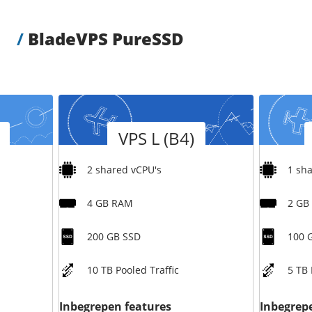
/
BladeVPS PureSSD
Versie
Versie
VPS L (B4)
2 shared vCPU's
1 sh
4 GB RAM
2 GB
200 GB SSD
100 
10 TB Pooled Traffic
5 TB 
Inbegrepen features
Inbegrep