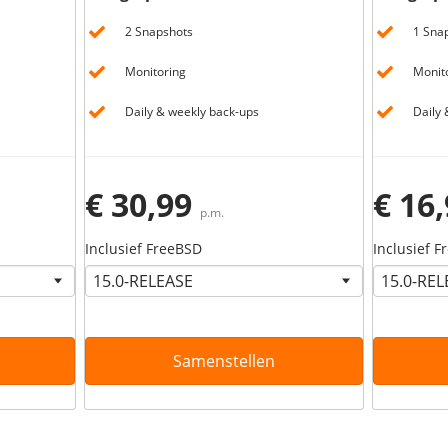
2 Snapshots
1 Sna
Monitoring
Monit
Daily & weekly back-ups
Daily 
€ 30,99
€ 16
p.m.
Inclusief FreeBSD
Inclusief 
Samenstellen