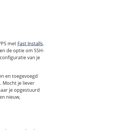
w VPS met
Fast Installs
.
 en de optie om SSH-
 configuratie van je
gen en toegevoegd
 Mocht je liever
naar je opgestuurd
een nieuw,