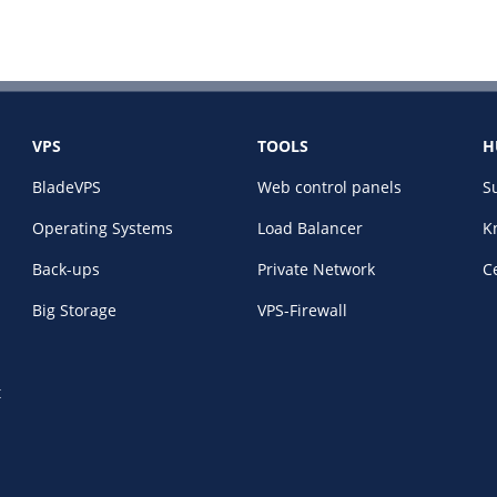
VPS
TOOLS
H
BladeVPS
Web control panels
S
Operating Systems
Load Balancer
K
Back-ups
Private Network
Ce
Big Storage
VPS-Firewall
t