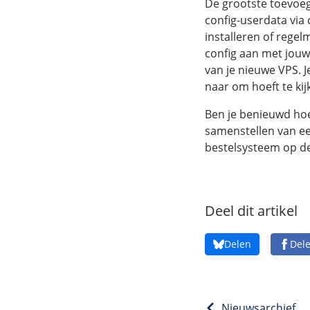
De grootste toevoeg
config-userdata via 
installeren of regel
config aan met jouw 
van je nieuwe VPS. J
naar om hoeft te kij
Ben je benieuwd hoe 
samenstellen van ee
bestelsysteem op de
Deel dit artikel
Delen
Del
Nieuwsarchief