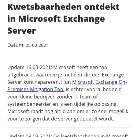
Pooled Traffic
Kwetsbaarheden ontdekt
Private networks
Zorgeloos mailen
/
Techniek
in Microsoft Exchange
HA-IP
Tutorials
VPS-Infrastructuur
Server
HA-IP Pro load balancer
TransIP-netwerk
Datum:
05-03-2021
/
Storage
/
Up to date
Big Storage
Nieuws
Update 16-03-2021: Microsoft heeft een tool
VPS Snapshots
Blog
uitgebracht waarmee je met één klik een Exchange
Server kunt repareren. Hun
Microsoft Exchange On-
Premises Mitigation Tool
is echter vooral bedoeld
voor kleine bedrijven zonder IT-team of
systeembeheerder en is een tijdelijke oplossing.
Microsoft raadt nog altijd aan om er zo snel mogelijk
voor te zorgen dat de server geüpdatet wordt.
Update 09-03-2021: De kwetsbaarheden in Microsoft