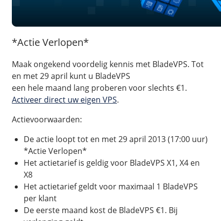
Pooled Traffic
Private networks
Zorgeloos mailen
/
Techniek
HA-IP
Tutorials
*Actie Verlopen*
VPS-Infrastructuur
HA-IP Pro load balancer
TransIP-netwerk
Maak ongekend voordelig kennis met BladeVPS. Tot
/
en met 29 april kunt u BladeVPS
Storage
/
Up to date
een hele maand lang proberen voor slechts €1.
Big Storage
Activeer direct uw eigen VPS
.
Nieuws
VPS Snapshots
Actievoorwaarden:
Blog
De actie loopt tot en met 29 april 2013 (17:00 uur)
*Actie Verlopen*
Het actietarief is geldig voor BladeVPS X1, X4 en
X8
Het actietarief geldt voor maximaal 1 BladeVPS
per klant
De eerste maand kost de BladeVPS €1. Bij