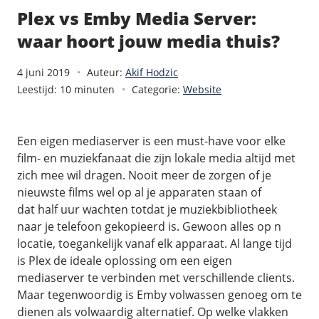
Pooled Traffic
Plex vs Emby Media Server:
Private networks
Zorgeloos mailen
/
Techniek
waar hoort jouw media thuis?
HA-IP
Tutorials
VPS-Infrastructuur
HA-IP Pro load balancer
4 juni 2019
Auteur:
Akif Hodzic
TransIP-netwerk
Leestijd: 10 minuten
Categorie:
Website
/
Storage
/
Up to date
Big Storage
Een eigen mediaserver is een must-have voor elke
Nieuws
film- en muziekfanaat die zijn lokale media altijd met
VPS Snapshots
Blog
zich mee wil dragen. Nooit meer de zorgen of je
nieuwste films wel op al je apparaten staan of
dat half uur wachten totdat je muziekbibliotheek
naar je telefoon gekopieerd is. Gewoon alles op n
locatie, toegankelijk vanaf elk apparaat. Al lange tijd
is Plex de ideale oplossing om een eigen
mediaserver te verbinden met verschillende clients.
Maar tegenwoordig is Emby volwassen genoeg om te
dienen als volwaardig alternatief. Op welke vlakken