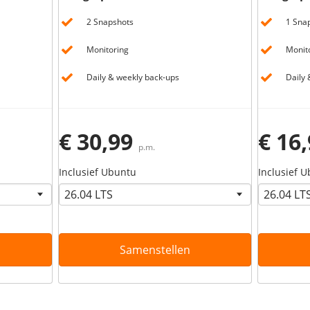
2 Snapshots
1 Sna
Monitoring
Monit
Daily & weekly back-ups
Daily 
€ 30,99
€ 16
p.m.
Inclusief Ubuntu
Inclusief 
Samenstellen