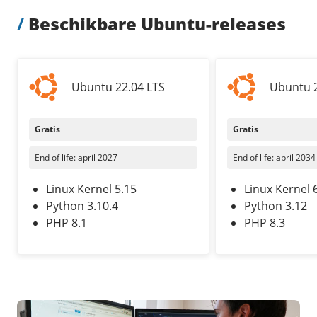
Pooled Traffic
/
Beschikbare Ubuntu-releases
Private networks
Zorgeloos mailen
/
Techniek
HA-IP
Tutorials
VPS-Infrastructuur
HA-IP Pro load balancer
TransIP-netwerk
Ubuntu 22.04 LTS
Ubuntu 2
/
Storage
/
Up to date
Gratis
Gratis
Big Storage
Nieuws
End of life: april 2027
End of life: april 2034
VPS Snapshots
Blog
Linux Kernel 5.15
Linux Kernel 
Python 3.10.4
Python 3.12
PHP 8.1
PHP 8.3