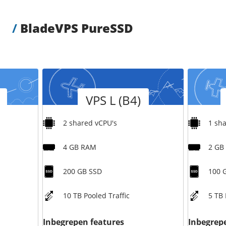
/
BladeVPS PureSSD
Versie
Versie
VPS L (B4)
2 shared vCPU's
1 sh
4 GB RAM
2 GB
200 GB SSD
100 
10 TB Pooled Traffic
5 TB 
Inbegrepen features
Inbegrep