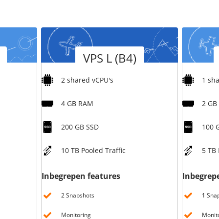
Versie
Versie
VPS L (B4)
2 shared vCPU's
1 sh
4 GB RAM
2 GB
200 GB SSD
100 
10 TB Pooled Traffic
5 TB 
Inbegrepen features
Inbegrep
2 Snapshots
1 Sna
Monitoring
Monit