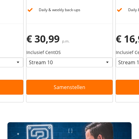
Daily & weekly back-ups
Daily 
€ 30,99
€ 16
p.m.
Inclusief CentOS
Inclusief 
Samenstellen
Zoek direct jouw oplossing