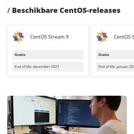
Pooled Traffic
/
Beschikbare CentOS-releases
Private networks
Zorgeloos mailen
/
Techniek
HA-IP
Tutorials
VPS-Infrastructuur
HA-IP Pro load balancer
TransIP-netwerk
CentOS Stream 9
CentOS 
/
Storage
/
Up to date
Gratis
Gratis
Big Storage
Nieuws
End of life: december 2027
End of life: januari 2
VPS Snapshots
Blog