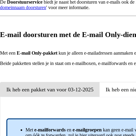
De
Doorstuurservice
biedt je naast het doorsturen van e-mails ook d
domeinnaam doorsturen
' voor meer informatie.
E-mail doorsturen met de E-mail Only-dien
Met een
E-mail Only-pakket
kun je alleen e-mailadressen aanmaken 
Beide pakketten stellen je in staat om e-mailboxen, e-mailforwards en 
Ik heb een pakket van voor 03-12-2025
Ik heb een n
Met
e-mailforwards
en
e-mailgroepen
kan geen e-mail 
om óók te forwarden, zul je hier uiteraard ook nog steeds