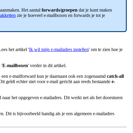
t aanmaken. Het aantal
forwards/groepen
dat je kunt maken
akketten
zie je hoeveel e-mailboxen en forwards je tot je
es het artikel '
Ik wil mijn e-mailadres instellen
' om te zien hoe je
 '
E-mailboxen
' verder in dit artikel.
. Op een e-mailforward kun je daarnaast ook een zogenaamd
catch-all
it geldt echter niet voor e-mail gericht aan reeds bestaande
e-
 naar het opgegeven e-mailadres. Dit werkt net als het doorsturen
en. Dit is bijvoorbeeld handig als je een algemeen e-mailadres