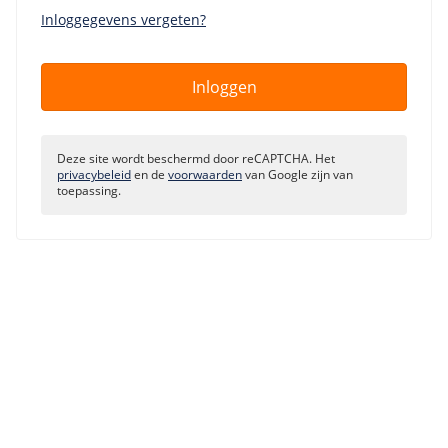
Pooled Traffic
Inloggegevens vergeten?
Private networks
Zorgeloos mailen
/
Techniek
HA-IP
Tutorials
VPS-Infrastructuur
Inloggen
HA-IP Pro load balancer
TransIP-netwerk
/
Storage
Deze site wordt beschermd door reCAPTCHA. Het
/
Up to date
privacybeleid
en de
voorwaarden
van Google zijn van
toepassing.
Big Storage
Nieuws
VPS Snapshots
Blog